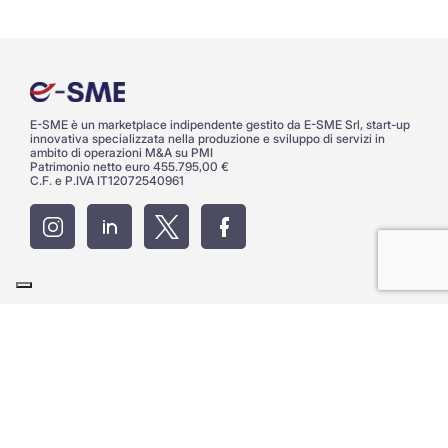
E-SME è un marketplace indipendente gestito da E-SME Srl, start-up
innovativa specializzata nella produzione e sviluppo di servizi in
ambito di operazioni M&A su PMI
Patrimonio netto euro 455.795,00 €
C.F. e P.IVA IT12072540961
Via Arcivescovo Calabiana 6 20139 Milano
Telefono
+39 02 40044165
PEC:
e-sme@pec.it
Privacy Policy