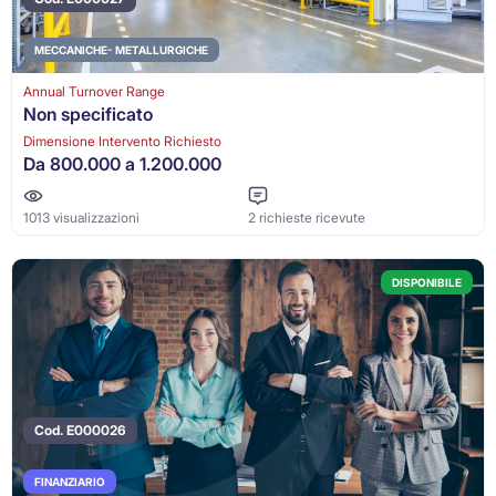
MECCANICHE- METALLURGICHE
Annual Turnover Range
Non specificato
Dimensione Intervento Richiesto
Da 800.000 a 1.200.000
1013 visualizzazioni
2 richieste ricevute
DISPONIBILE
Cod. E000026
FINANZIARIO