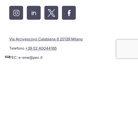
Via Arcivescovo Calabiana 6 20139 Milano
Telefono
+39 02 40044165
PEC:
e-sme@pec.it
Privacy Policy
Assistenza: segnala errori e migliorie al portale
@ Copyright 2026 E-SME Srl · All Rights Reserved
IT