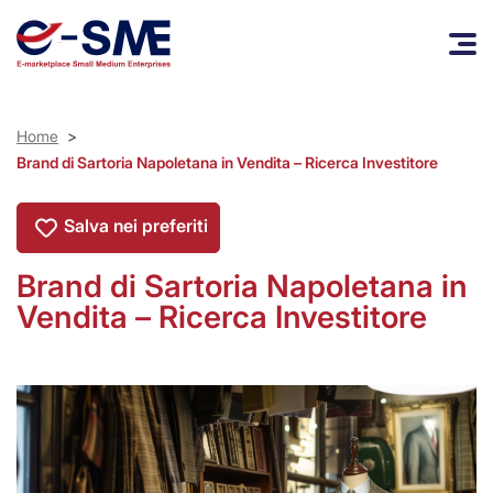
Home
>
Brand di Sartoria Napoletana in Vendita – Ricerca Investitore
Salva nei preferiti
Brand di Sartoria Napoletana in
Vendita – Ricerca Investitore