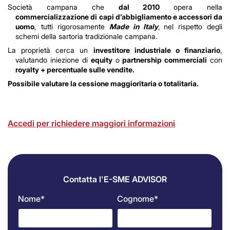
Società campana che
dal 2010
opera nella
commercializzazione di capi d’abbigliamento e accessori da
uomo
, tutti rigorosamente
Made in
Italy
,
nel rispetto degli
schemi della sartoria
tradizionale campana
.
La proprietà cerca un
investitore industriale o finanziario
,
valutando iniezione di
equity
o
partnership commerciali
con
royalty + percentuale sulle vendite.
Possibile valutare la cessione maggioritaria o totalitaria.
Accedi per richiedere maggiori informazioni
Contatta l'E-SME ADVISOR
Nome*
Cognome*