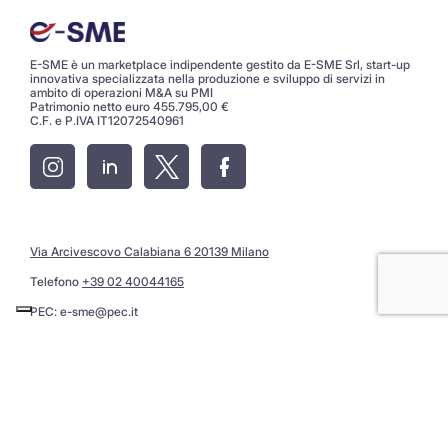
E-SME è un marketplace indipendente gestito da E-SME Srl, start-up
innovativa specializzata nella produzione e sviluppo di servizi in
ambito di operazioni M&A su PMI
Patrimonio netto euro 455.795,00 €
C.F. e P.IVA IT12072540961
Via Arcivescovo Calabiana 6 20139 Milano
Telefono
+39 02 40044165
PEC:
e-sme@pec.it
Privacy Policy
Assistenza: segnala errori e migliorie al portale
@ Copyright 2026 E-SME Srl · All Rights Reserved