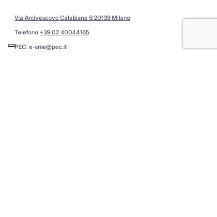
Via Arcivescovo Calabiana 6 20139 Milano
Telefono
+39 02 40044165
PEC:
e-sme@pec.it
Privacy Policy
Assistenza: segnala errori e migliorie al portale
@ Copyright 2026 E-SME Srl · All Rights Reserved
IT